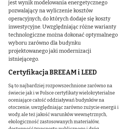
jest wynik modelowania energetycznego
pozwalający na wyliczenie kosztów
operacyjnych, do których dodaje się koszty
inwestycyjne. U
wz
gl
ę
dniając różne warianty
technologiczne można dokonać optymalnego
wyboru zarówno dla budynku
projektowanego jaki modernizacji
istniejącego.
Certyfikacja BREEAM i LEED
Są to najbardziej rozpowszechnione zarówno na
świecie jak i w Polsce certyfikaty wielokryterialne
oceniające całość oddziaływań budynków na
otoczenie, uwzględniając zarówno zużycie energii i
wody, ale też jakość warunków wewnętrznych,
ekologiczność zastosowanych materiałów,
dostępność transportu publicznego i dróg