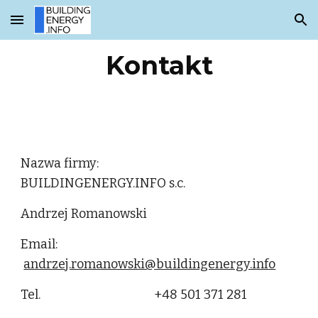
Skip to main content
Skip to navigation
Kontakt
Nazwa firmy:
B
UILDINGENERGY.INFO s.c.
Andrzej Romanowski
Email:
andrzej.romanowski@buildingenergy.info
Tel. +48 501 371 281